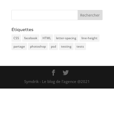
Étiquettes
CSS
facebook
HTML
letter-spacing
line-height
partage
photoshop
psd
testing
tests
Symdrik - Le blog de l'agence @2021