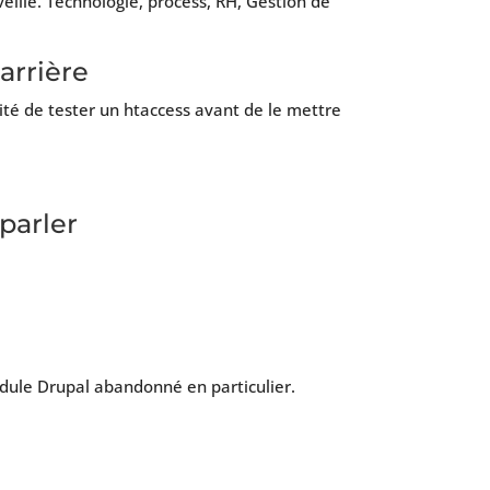
 veille. Technologie, process, RH, Gestion de
arrière
ité de tester un htaccess avant de le mettre
 parler
odule Drupal abandonné en particulier.